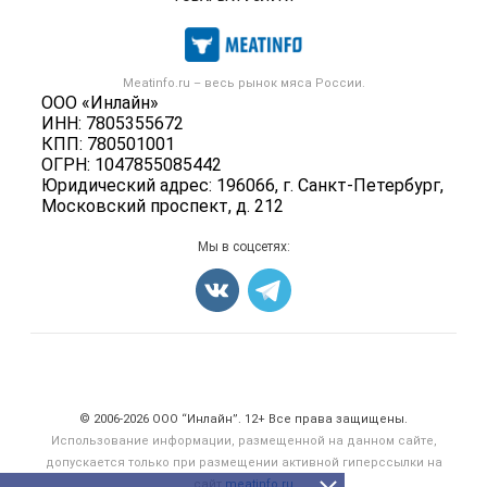
Размещение рекламы
Каталог компаний
Мясо, мясопродукты
Публичная оферта
Новости рынка
Скот в живом весе
Контактная информация
Форум
Meatinfo.ru – весь
рынок мяса
России.
Колбасы, сосиски, деликатесы
Политика обработки персональных данных
ООО «Инлайн»
Энциклопедия
Мясные полуфабрикаты
ИНН: 7805355672
Для СМИ
Бренды
КПП: 780501001
Мясные консервы
ОГРН: 1047855085442
Мониторинг
Мясные снеки
Юридический адрес: 196066, г. Санкт-Петербург,
Вакансии
Московский проспект, д. 212
Яйца
Блог
Добавить объявление
Мы в соцсетях:
Карта объявлений
Счетчики, авторское право, логотипы
© 2006‑2026 ООО “Инлайн”. 12+ Все права защищены.
Использование информации, размещенной на данном сайте,
допускается только при размещении активной гиперссылки на
сайт
meatinfo.ru