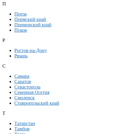
П
Пенза
Пермский край
Приморский край
Псков
Р
Ростов-на-Дону
Рязань
С
Самара
Саратов
Севастополь
Северная Осетия
Смоленск
Ставропольский край
Т
Татарстан
Тамбов