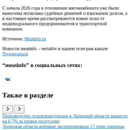
С начала 2026 года в отношении мясокомбината уже были
вынесены несколько судебных решений о взыскании долгов, а
в настоящее время рассматриваются новые иски от
индивидуального предпринимателя и транспортной
компании.
Источник:
Meatinfo.ru
Новости
meatinfo
– читайте в нашем телеграм канале
Подписаться
“
meatinfo
” в социальных сетях:
Также в разделе
Иллюстрация новости
Производство сельхозпродукции в Липецкой области выросло
на 6,7% за первое полугодие
Иллюстрация новости
Липецкая область впервые экспортировала 17 тонн свинины