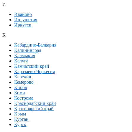
И
Иваново
Ингушетия
Иркутск
К
Кабардино-Балкария
Калининград
Калмыкия
Калуга
Камчатский край
Карачаево-Черкесия
Карелия
Кемерово
Киров
Коми
Кострома
Краснодарский край
Красноярский край
Крым
Курган
Курск