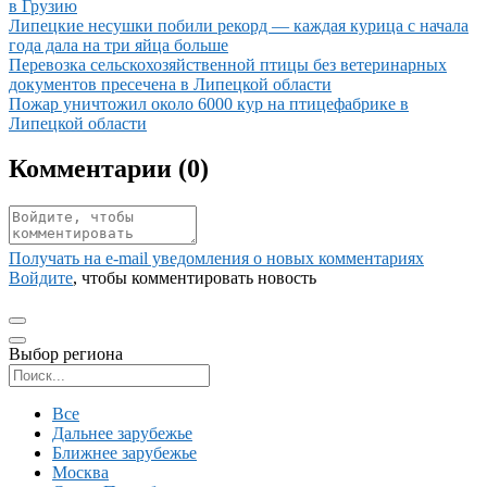
в Грузию
Иллюстрация новости
Липецкие несушки побили рекорд — каждая курица с начала
года дала на три яйца больше
Иллюстрация новости
Перевозка сельскохозяйственной птицы без ветеринарных
документов пресечена в Липецкой области
Иллюстрация новости
Пожар уничтожил около 6000 кур на птицефабрике в
Липецкой области
Комментарии (
0
)
Получать на e‑mail уведомления о новых комментариях
Войдите
, чтобы комментировать новость
Выбор региона
Поиск региона
Все
Дальнее зарубежье
Ближнее зарубежье
Москва