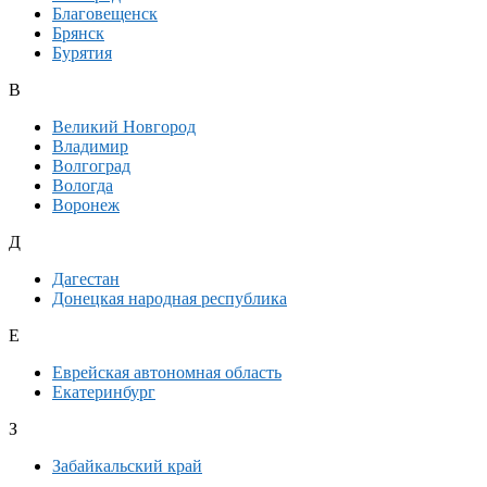
Благовещенск
Брянск
Бурятия
В
Великий Новгород
Владимир
Волгоград
Вологда
Воронеж
Д
Дагестан
Донецкая народная республика
Е
Еврейская автономная область
Екатеринбург
З
Забайкальский край