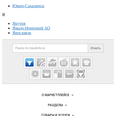
Южно-Сахалинск
Я
Якутия
Ямало-Ненецкий АО
Ярославль
Дополнительная информация
Поиск по сайту и ссылк
Искать
Cсылки на полезные проекты
Meatinfo.ru —
мясо и
мясопродукты
Важные разделы и контакты
Навигация по сайту
О МАРКЕТПЛЕЙСЕ
Новости Meatinfo.ru
РАЗДЕЛЫ
Услуги и цены
Объявления
ТОВАРЫ И УСЛУГИ