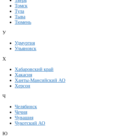
Тверь
Томск
Тула
Тыва
Тюмень
У
Удмуртия
Ульяновск
Х
Хабаровский край
Хакасия
Ханты-Мансийский АО
Херсон
Ч
Челябинск
Чечня
Чувашия
Чукотский АО
Ю