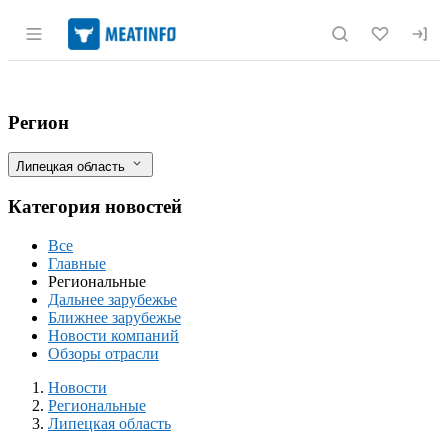
Раздел навигации по сайту meatinfo.r
Мясокомбинат в Липецке столкнулся с 
Фильтры
Регион
Липецкая область
Категория новостей
Все
Главные
Региональные
Дальнее зарубежье
Ближнее зарубежье
Новости компаний
Обзоры отрасли
Новости
Разделы
Новости
Региональные
Липецкая область