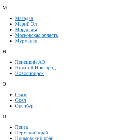
М
Магадан
Марий Эл
Мордовия
Московская область
Мурманск
Н
Ненецкий АО
Нижний Новгород
Новосибирск
О
Омск
Орел
Оренбург
П
Пенза
Пермский край
Приморский край