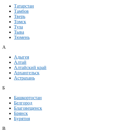
Татарстан
Тамбов
Тверь
Томск
Тула
Тыва
Тюмень
А
Адыгея
Алтай
Алтайский край
Архангельск
Астрахань
Б
Башкортостан
Белгород
Благовещенск
Брянск
Бурятия
В