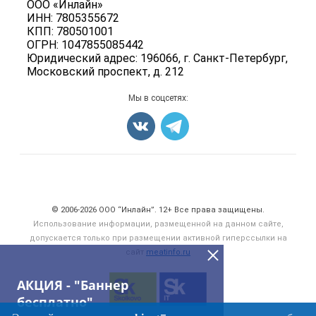
ООО «Инлайн»
Энциклопедия
Мясные полуфабрикаты
ИНН: 7805355672
Для СМИ
Бренды
КПП: 780501001
Мясные консервы
ОГРН: 1047855085442
Мониторинг
Мясные снеки
Юридический адрес: 196066, г. Санкт-Петербург,
Вакансии
Московский проспект, д. 212
Яйца
Блог
Добавить объявление
Мы в соцсетях:
Карта объявлений
Счетчики, авторское право, логотипы
© 2006‑2026 ООО “Инлайн”. 12+ Все права защищены.
Использование информации, размещенной на данном сайте,
допускается только при размещении активной гиперссылки на
сайт
meatinfo.ru
АКЦИЯ - "Баннер
бесплатно"