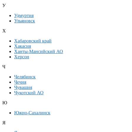
У
Удмуртия
Ульяновск
Х
Хабаровский край
Хакасия
Ханты-Мансийский АО
Херсон
Ч
Челябинск
Чечня
Чувашия
Чукотский АО
Ю
Южно-Сахалинск
Я