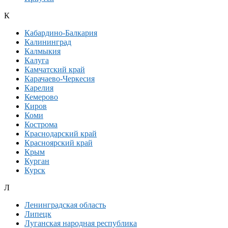
К
Кабардино-Балкария
Калининград
Калмыкия
Калуга
Камчатский край
Карачаево-Черкесия
Карелия
Кемерово
Киров
Коми
Кострома
Краснодарский край
Красноярский край
Крым
Курган
Курск
Л
Ленинградская область
Липецк
Луганская народная республика