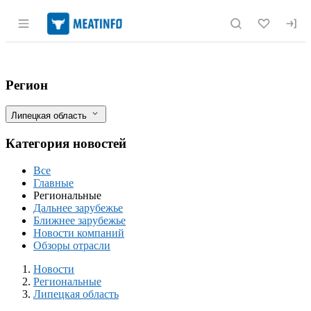
Раздел навигации по сайту meatinfo.r
В Липецкой области наблюдается рост ц
Фильтры
Регион
Липецкая область
Категория новостей
Все
Главные
Региональные
Дальнее зарубежье
Ближнее зарубежье
Новости компаний
Обзоры отрасли
Новости
Разделы
Новости
Региональные
Липецкая область