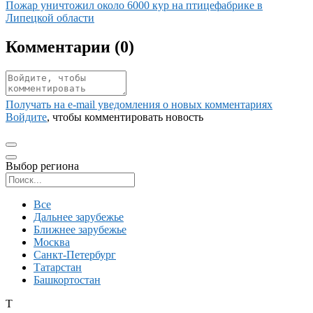
Иллюстрация новости
Пожар уничтожил около 6000 кур на птицефабрике в
Липецкой области
Комментарии (
0
)
Получать на e‑mail уведомления о новых комментариях
Войдите
, чтобы комментировать новость
Выбор региона
Поиск региона
Все
Дальнее зарубежье
Ближнее зарубежье
Москва
Санкт-Петербург
Татарстан
Башкортостан
Т