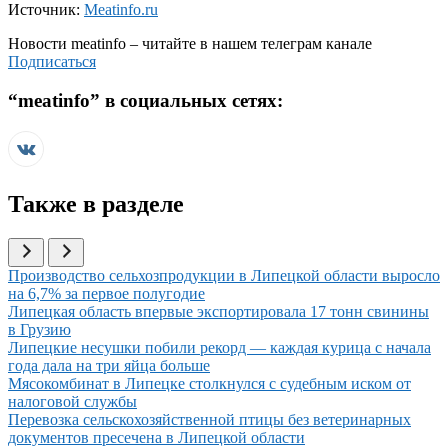
Источник:
Meatinfo.ru
Новости
meatinfo
– читайте в нашем телеграм канале
Подписаться
“
meatinfo
” в социальных сетях:
Также в разделе
Иллюстрация новости
Производство сельхозпродукции в Липецкой области выросло
на 6,7% за первое полугодие
Иллюстрация новости
Липецкая область впервые экспортировала 17 тонн свинины
в Грузию
Иллюстрация новости
Липецкие несушки побили рекорд — каждая курица с начала
года дала на три яйца больше
Иллюстрация новости
Мясокомбинат в Липецке столкнулся с судебным иском от
налоговой службы
Иллюстрация новости
Перевозка сельскохозяйственной птицы без ветеринарных
документов пресечена в Липецкой области